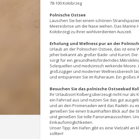
78-100 Kołobrzeg
Polnische Ostsee
Lauschen Sie bei einem schönen Strandspazier
Meeresbrise um die Nase wehen. Das Marine Hot
Kołobrzeg) zu Ihrer wohlverdienten Auszeit.
Erholung und Wellness pur an der Polnisc
Urlaub an der Polnischen Ostsee, das ist eine Wo
jeher bekannt als großer Bade- und Kurort. Di
sorgt für ein gesundheitsförderndes Mikroklim
Solequellen und medizinisch wirkende Moore. A
großzügiger und moderner Wellnessbereich läd
und entspannen Sie im Ruheraum. Ein großes 
Besuchen Sie das polnische Ostseebad Ko
Ihr Urlaubsort Kolberg überzeugt nicht nur als K
ein Fahrrad aus und nutzen Sie das gut ausge
und an den Promenaden wird das Radeln zu ei
genießen Sie einen traumhaften Blick auf die S
und genießen Sie tolle Panoramaussichten. Und
Einkaufsmöglichkeiten.
Unser Tipp: Am Hafen gibt es eine Vielzahl an k
sollten!