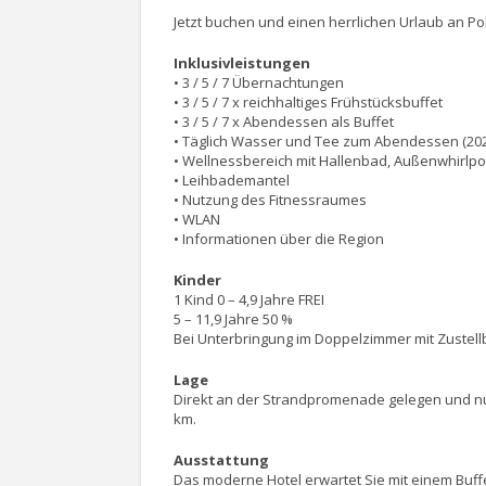
Jetzt buchen und einen herrlichen Urlaub an P
Inklusivleistungen
• 3 / 5 / 7 Übernachtungen
• 3 / 5 / 7 x reichhaltiges Frühstücksbuffet
• 3 / 5 / 7 x Abendessen als Buffet
• Täglich Wasser und Tee zum Abendessen (202
• Wellnessbereich mit Hallenbad, Außenwhirlp
• Leihbademantel
• Nutzung des Fitnessraumes
• WLAN
• Informationen über die Region
Kinder
1 Kind 0 – 4,9 Jahre FREI
5 – 11,9 Jahre 50 %
Bei Unterbringung im Doppelzimmer mit Zustellbet
Lage
Direkt an der Strandpromenade gelegen und nur
km.
Ausstattung
Das moderne Hotel erwartet Sie mit einem Buff